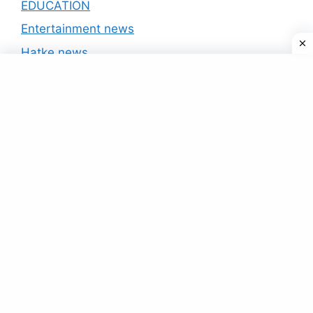
EDUCATION
Entertainment news
Hatke news
India news
International
IPL 2020
National
Politics
Scheme
Sports
Technology News
Uncategorized
Yojana