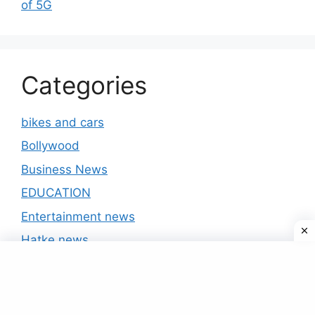
of 5G
Categories
bikes and cars
Bollywood
Business News
EDUCATION
Entertainment news
Hatke news
India news
International
IPL 2020