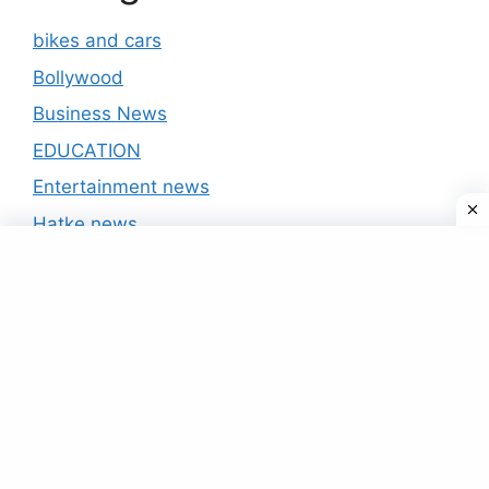
bikes and cars
Bollywood
Business News
EDUCATION
Entertainment news
Hatke news
India news
International
IPL 2020
National
Politics
Scheme
Sports