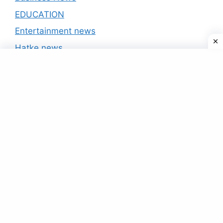
EDUCATION
Entertainment news
Hatke news
India news
International
IPL 2020
National
Politics
Scheme
Sports
Technology News
Uncategorized
Yojana